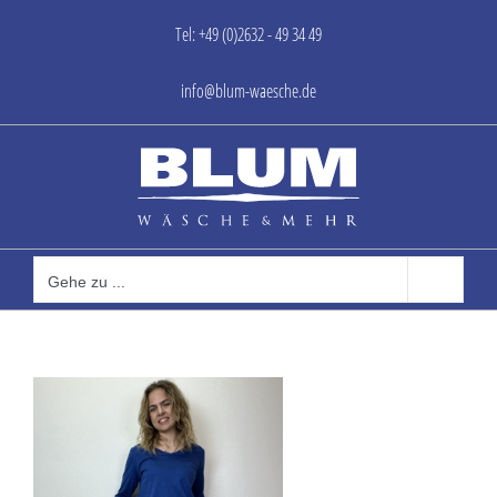
Zum
Tel: +49 (0)2632 - 49 34 49
Inhalt
springen
info@blum-waesche.de
Gehe zu ...